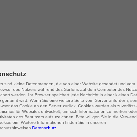
tdecken
enschutz
s sind kleine Datenmengen, die von einer Website gesendet und vom
owser des Nutzers während des Surfens auf dem Computer des Nutze
inen schönen Tag in der Natur verbringen? Dann ist unser Digitaler Wa
chert werden. Ihr Browser speichert jede Nachricht in einer kleinen Dat
ntdecken unterwegs, wie vielseitig Ihr Smartphone sein kann. Der Kurs
 genannt wird. Wenn Sie eine weitere Seite vom Server anfordern, se
owser das Cookie an den Server zurück. Cookies wurden als zuverlässi
ismus für Websites entwickelt, um sich Informationen zu merken oder
tivitäten des Benutzers aufzuzeichnen. Bitte willigen Sie in die Verwen
okies ein. Weitere Informationen finden Sie in unseren
schutzhinweisen.
Datenschutz