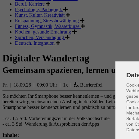
Beruf, Karriere
Psychologie, Pädagogik
Kunst, Kultur, Kreativität
Entspannung, Stressbewältigung
Fitness, Gymnastik, Wasserkurse
Kochen, gesunde Ernährung
Sprachen, Verständigung
Deutsch, Integration
Digitaler Wandertag
Gemeinsam spazieren, lernen und en
Dat
Fr. | 18.09.26 | 09:00 Uhr | 1x |
Barrierefrei
Cookie
Webbr
Sie möchten Ihr Smartphone besser kennenlernen – und gleichzeitig e
gespei
bereiten wir gemeinsam einen Ausflug in den Süden Leipzigs vor und e
Cookie
Smartphone besser kennenzulernen und praktisch zu nutzen.
Ihr Br
Mechan
- ca. 1,5 Std. Vorbereitungszeit in der Volkshochschule
Surfak
- ca. 3 Std. Wanderung & Ausprobieren der Apps
von Co
Daten
Inhalte: