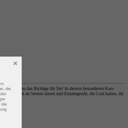
×
rs
ndertag genau das Richtige für Sie! In diesem besonderen Kurs
ei, die
 richtet sich an Senior/-innen und Einsteigende, die Lust haben, ihr
ndet
ger
 die
dung