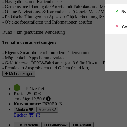
- Navigations- und Kartendienste
- Gemeinsame Planung der Anreise mit Fahrplan- und Mobilitäts-A
No
- Online Navigations- & Kartendienste (Google Maps/ Mappy /...)
- Praktische Übungen mit Apps zur Objekterkennung & visuellen Ana
- Objekte fotografieren und Informationen abrufen
Yo
Rund 4 km gemütliche Wanderung
Teilnahmevoraussetzungen:
- Eigenes Smartphone mit mobilem Datenvolumen
- Möglichkeit, Apps herunterzuladen
- Geld für zwei ÖPNV-Fahrkarten (ca. 8 € für Hin- und Rückfahrt)
- Freude am Ausprobieren und Gehen (ca. 4 km)
Mehr anzeigen
Preis:
25,00 €
ermäßigt: 12,50 €
Kursnummer:
F630B01K
Merken
Merken
Buchen
1 Kurstermin
Kursleitende/-r
Ort/Anfahrt