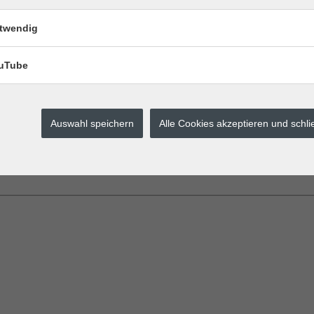
pps für den ÖPNV
twendig
lyse (Pflanzen, Pilze & Tiere bestimmen, Vogelstimmen erkennen)
uTube
Auswahl speichern
Alle Cookies akzeptieren und schl