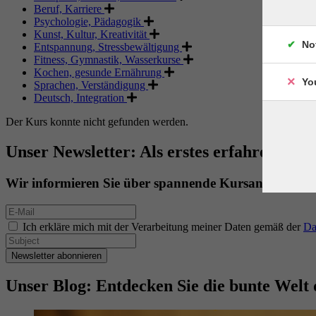
Beruf, Karriere
Psychologie, Pädagogik
Kunst, Kultur, Kreativität
No
Entspannung, Stressbewältigung
Fitness, Gymnastik, Wasserkurse
Kochen, gesunde Ernährung
Yo
Sprachen, Verständigung
Deutsch, Integration
Der Kurs konnte nicht gefunden werden.
Unser Newsletter: Als erstes erfahren. Als 
Wir informieren Sie über spannende Kursangebote.
Ich erkläre mich mit der Verarbeitung meiner Daten gemäß der
Da
Newsletter abonnieren
Unser Blog: Entdecken Sie die bunte Welt 