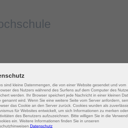
enschutz
s sind kleine Datenmengen, die von einer Website gesendet und vom
owser des Nutzers während des Surfens auf dem Computer des Nutze
chert werden. Ihr Browser speichert jede Nachricht in einer kleinen Dat
 genannt wird. Wenn Sie eine weitere Seite vom Server anfordern, se
owser das Cookie an den Server zurück. Cookies wurden als zuverlässi
ismus für Websites entwickelt, um sich Informationen zu merken oder
tivitäten des Benutzers aufzuzeichnen. Bitte willigen Sie in die Verwen
okies ein. Weitere Informationen finden Sie in unseren
schutzhinweisen.
Datenschutz