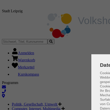
Stadt Leipzig
Anmelden
Warenkorb
Dat
Merkzettel
Cookie
Kurskompass
Webbr
gespei
Programm
Cookie
Ihr Br
Mechan
Surfak
von Co
Politik, Gesellschaft, Umwelt
Daten
Computer, Internet, Multimedia