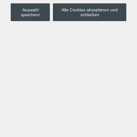
Auswahl
Alle Cookies akzeptieren und
Stadt Leipzig
speichern
schließen
Anmelden
Warenkorb
Merkzettel
Kurskompass
Programm
Politik, Gesellschaft, Umwelt
Computer, Internet, Multimedia