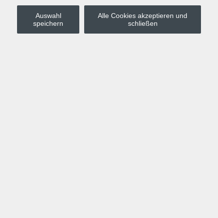
Auswahl
Alle Cookies akzeptieren und
Stadt Leipzig
speichern
schließen
Anmelden
Warenkorb
Merkzettel
Kurskompass
Programm
Politik, Gesellschaft, Umwelt
Computer, Internet, Multimedia