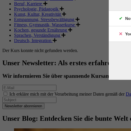
Beruf, Karriere
Psychologie, Pädagogik
Kunst, Kultur, Kreativität
No
Entspannung, Stressbewältigung
Fitness, Gymnastik, Wasserkurse
Kochen, gesunde Ernährung
Yo
Sprachen, Verständigung
Deutsch, Integration
Der Kurs konnte nicht gefunden werden.
Unser Newsletter: Als erstes erfahren. Als 
Wir informieren Sie über spannende Kursangebote.
Ich erkläre mich mit der Verarbeitung meiner Daten gemäß der
Da
Newsletter abonnieren
Unser Blog: Entdecken Sie die bunte Welt 