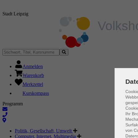
Stadt Leipzig
Anmelden
Warenkorb
Dat
Merkzettel
Cookie
Kurskompass
Webbr
gespei
Programm
Cookie
Ihr Br
Mechan
Surfak
von Co
Politik, Gesellschaft, Umwelt
Daten
Computer, Internet, Multimedia