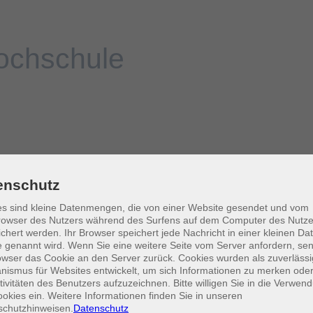
enschutz
s sind kleine Datenmengen, die von einer Website gesendet und vom
owser des Nutzers während des Surfens auf dem Computer des Nutze
chert werden. Ihr Browser speichert jede Nachricht in einer kleinen Dat
 genannt wird. Wenn Sie eine weitere Seite vom Server anfordern, se
owser das Cookie an den Server zurück. Cookies wurden als zuverlässi
ismus für Websites entwickelt, um sich Informationen zu merken oder
tivitäten des Benutzers aufzuzeichnen. Bitte willigen Sie in die Verwen
okies ein. Weitere Informationen finden Sie in unseren
schutzhinweisen.
Datenschutz