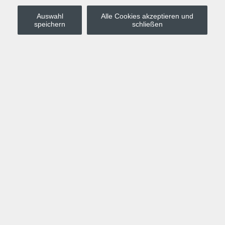
Auswahl
Alle Cookies akzeptieren und
Stadt Leipzig
speichern
schließen
Anmelden
Warenkorb
Merkzettel
Kurskompass
Programm
Politik, Gesellschaft, Umwelt
Computer, Internet, Multimedia