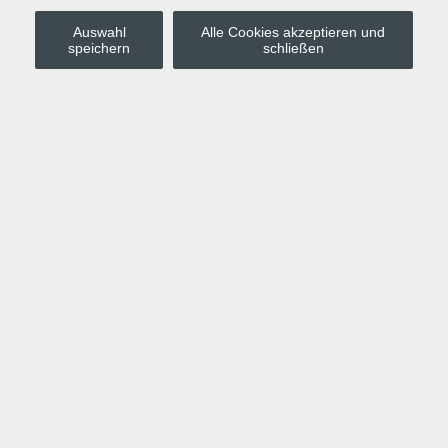
Auswahl
Alle Cookies akzeptieren und
Stadt Leipzig
speichern
schließen
Anmelden
Warenkorb
Merkzettel
Kurskompass
Programm
Politik, Gesellschaft, Umwelt
Computer, Internet, Multimedia