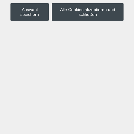
Auswahl
Alle Cookies akzeptieren und
Stadt Leipzig
speichern
schließen
Anmelden
Warenkorb
Merkzettel
Kurskompass
Programm
Politik, Gesellschaft, Umwelt
Computer, Internet, Multimedia