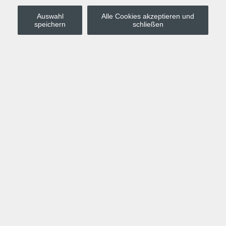
Auswahl
Alle Cookies akzeptieren und
Stadt Leipzig
speichern
schließen
Anmelden
Warenkorb
Merkzettel
Kurskompass
Programm
Politik, Gesellschaft, Umwelt
Computer, Internet, Multimedia