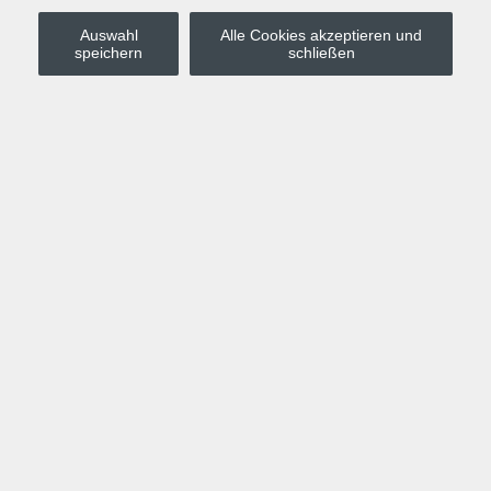
Auswahl
Alle Cookies akzeptieren und
Stadt Leipzig
speichern
schließen
Anmelden
Warenkorb
Merkzettel
Kurskompass
Programm
Politik, Gesellschaft, Umwelt
Computer, Internet, Multimedia