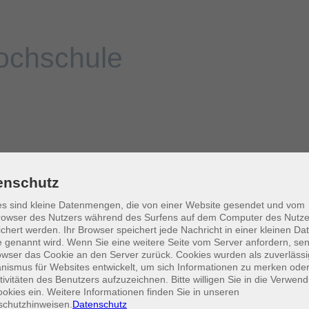
enschutz
s sind kleine Datenmengen, die von einer Website gesendet und vom
owser des Nutzers während des Surfens auf dem Computer des Nutze
chert werden. Ihr Browser speichert jede Nachricht in einer kleinen Dat
 genannt wird. Wenn Sie eine weitere Seite vom Server anfordern, se
owser das Cookie an den Server zurück. Cookies wurden als zuverlässi
ismus für Websites entwickelt, um sich Informationen zu merken oder
tivitäten des Benutzers aufzuzeichnen. Bitte willigen Sie in die Verwen
okies ein. Weitere Informationen finden Sie in unseren
schutzhinweisen.
Datenschutz