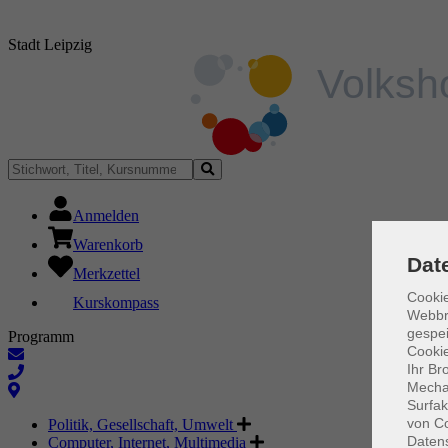
Stadt Leipzig
Anmelden
Warenkorb
Dat
Merkzettel
Cookie
Kurskompass
Webbr
gespei
Programm
Cookie
Ihr Br
Mechan
Surfak
von Co
Politik, Gesellschaft, Umwelt
Daten
Computer, Internet, Multimedia