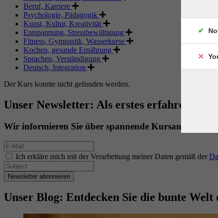
Beruf, Karriere
Psychologie, Pädagogik
Kunst, Kultur, Kreativität
No
Entspannung, Stressbewältigung
Fitness, Gymnastik, Wasserkurse
Kochen, gesunde Ernährung
Yo
Sprachen, Verständigung
Deutsch, Integration
Der Kurs konnte nicht gefunden werden.
Unser Newsletter: Als erstes erfahren. Als 
Wir informieren Sie über spannende Kursangebote.
Ich erkläre mich mit der Verarbeitung meiner Daten gemäß der
Da
Newsletter abonnieren
Unser Blog: Entdecken Sie die bunte Welt 