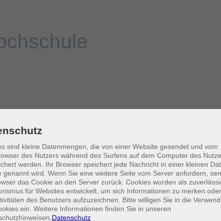
enschutz
s sind kleine Datenmengen, die von einer Website gesendet und vom
owser des Nutzers während des Surfens auf dem Computer des Nutze
chert werden. Ihr Browser speichert jede Nachricht in einer kleinen Dat
 genannt wird. Wenn Sie eine weitere Seite vom Server anfordern, se
owser das Cookie an den Server zurück. Cookies wurden als zuverlässi
ismus für Websites entwickelt, um sich Informationen zu merken oder
tivitäten des Benutzers aufzuzeichnen. Bitte willigen Sie in die Verwen
okies ein. Weitere Informationen finden Sie in unseren
schutzhinweisen.
Datenschutz