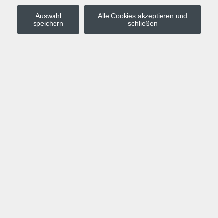
Auswahl
Alle Cookies akzeptieren und
Stadt Leipzig
speichern
schließen
Anmelden
Warenkorb
Merkzettel
Kurskompass
Programm
Politik, Gesellschaft, Umwelt
Computer, Internet, Multimedia