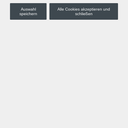
Auswahl
Alle Cookies akzeptieren und
Stadt Leipzig
speichern
schließen
Anmelden
Warenkorb
Merkzettel
Kurskompass
Programm
Politik, Gesellschaft, Umwelt
Computer, Internet, Multimedia