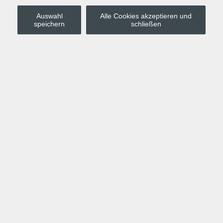
Auswahl
Alle Cookies akzeptieren und
Stadt Leipzig
speichern
schließen
Anmelden
Warenkorb
Merkzettel
Kurskompass
Programm
Politik, Gesellschaft, Umwelt
Computer, Internet, Multimedia