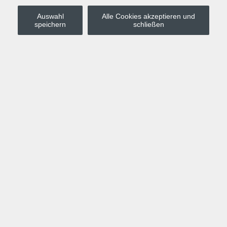
Auswahl
Alle Cookies akzeptieren und
Stadt Leipzig
speichern
schließen
Anmelden
Warenkorb
Merkzettel
Kurskompass
Programm
Politik, Gesellschaft, Umwelt
Computer, Internet, Multimedia