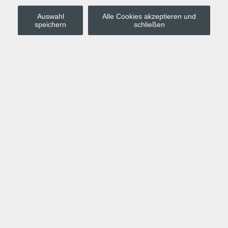
Auswahl
Alle Cookies akzeptieren und
Stadt Leipzig
speichern
schließen
Anmelden
Warenkorb
Merkzettel
Kurskompass
Programm
Politik, Gesellschaft, Umwelt
Computer, Internet, Multimedia