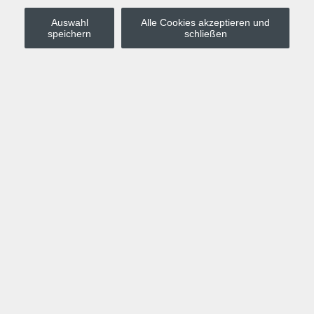
Auswahl
Alle Cookies akzeptieren und
Stadt Leipzig
speichern
schließen
Anmelden
Warenkorb
Merkzettel
Kurskompass
Programm
Politik, Gesellschaft, Umwelt
Computer, Internet, Multimedia