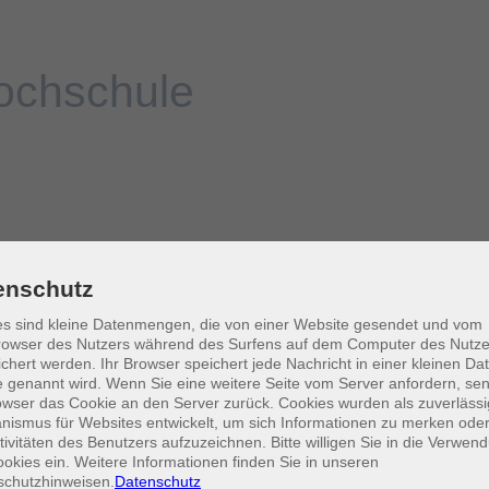
enschutz
s sind kleine Datenmengen, die von einer Website gesendet und vom
owser des Nutzers während des Surfens auf dem Computer des Nutze
chert werden. Ihr Browser speichert jede Nachricht in einer kleinen Dat
 genannt wird. Wenn Sie eine weitere Seite vom Server anfordern, se
owser das Cookie an den Server zurück. Cookies wurden als zuverlässi
ismus für Websites entwickelt, um sich Informationen zu merken oder
tivitäten des Benutzers aufzuzeichnen. Bitte willigen Sie in die Verwen
okies ein. Weitere Informationen finden Sie in unseren
schutzhinweisen.
Datenschutz