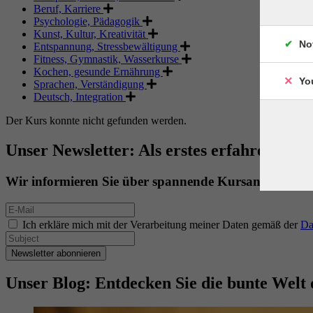
Beruf, Karriere
Psychologie, Pädagogik
Kunst, Kultur, Kreativität
No
Entspannung, Stressbewältigung
Fitness, Gymnastik, Wasserkurse
Kochen, gesunde Ernährung
Yo
Sprachen, Verständigung
Deutsch, Integration
Der Kurs konnte nicht gefunden werden.
Unser Newsletter: Als erstes erfahren. Als 
Wir informieren Sie über spannende Kursangebote.
Ich erkläre mich mit der Verarbeitung meiner Daten gemäß der
Da
Newsletter abonnieren
Unser Blog: Entdecken Sie die bunte Welt 