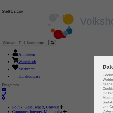
Stadt Leipzig
Anmelden
Warenkorb
Dat
Merkzettel
Cookie
Kurskompass
Webbr
gespei
Programm
Cookie
Ihr Br
Mechan
Surfak
von Co
Politik, Gesellschaft, Umwelt
Daten
Computer, Internet, Multimedia