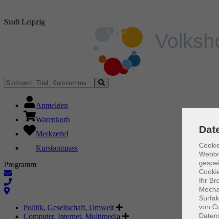
Stadt Leipzig
Anmelden
Warenkorb
Dat
Merkzettel
Cookie
Kurskompass
Webbr
gespei
Programm
Cookie
Ihr Br
Mechan
Surfak
von Co
Politik, Gesellschaft, Umwelt
Daten
Computer, Internet, Multimedia