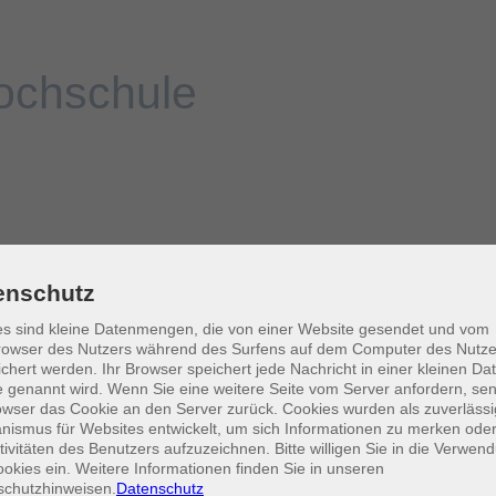
enschutz
s sind kleine Datenmengen, die von einer Website gesendet und vom
owser des Nutzers während des Surfens auf dem Computer des Nutze
chert werden. Ihr Browser speichert jede Nachricht in einer kleinen Dat
 genannt wird. Wenn Sie eine weitere Seite vom Server anfordern, se
owser das Cookie an den Server zurück. Cookies wurden als zuverlässi
ismus für Websites entwickelt, um sich Informationen zu merken oder
tivitäten des Benutzers aufzuzeichnen. Bitte willigen Sie in die Verwen
okies ein. Weitere Informationen finden Sie in unseren
schutzhinweisen.
Datenschutz