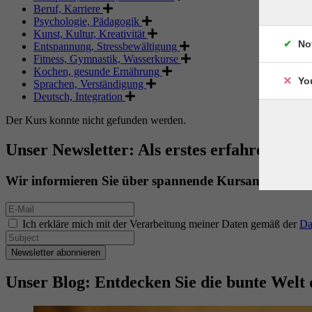
Beruf, Karriere
Psychologie, Pädagogik
Kunst, Kultur, Kreativität
No
Entspannung, Stressbewältigung
Fitness, Gymnastik, Wasserkurse
Kochen, gesunde Ernährung
Yo
Sprachen, Verständigung
Deutsch, Integration
Der Kurs konnte nicht gefunden werden.
Unser Newsletter: Als erstes erfahren. Als 
Wir informieren Sie über spannende Kursangebote.
Ich erkläre mich mit der Verarbeitung meiner Daten gemäß der
Da
Newsletter abonnieren
Unser Blog: Entdecken Sie die bunte Welt 