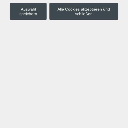
Auswahl
Alle Cookies akzeptieren und
Stadt Leipzig
speichern
schließen
Anmelden
Warenkorb
Merkzettel
Kurskompass
Programm
Politik, Gesellschaft, Umwelt
Computer, Internet, Multimedia