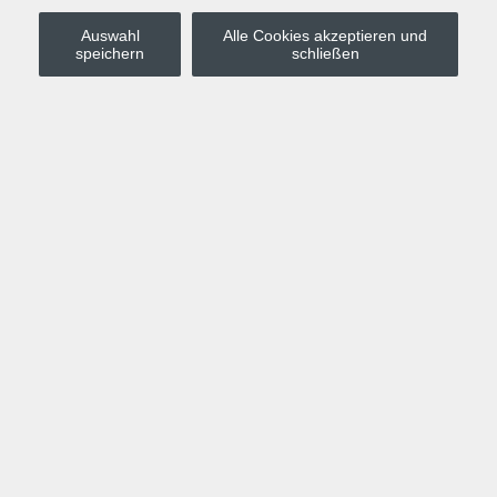
Auswahl
Alle Cookies akzeptieren und
Stadt Leipzig
speichern
schließen
Anmelden
Warenkorb
Merkzettel
Kurskompass
Programm
Politik, Gesellschaft, Umwelt
Computer, Internet, Multimedia