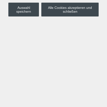
Auswahl
Alle Cookies akzeptieren und
Stadt Leipzig
speichern
schließen
Anmelden
Warenkorb
Merkzettel
Kurskompass
Programm
Politik, Gesellschaft, Umwelt
Computer, Internet, Multimedia