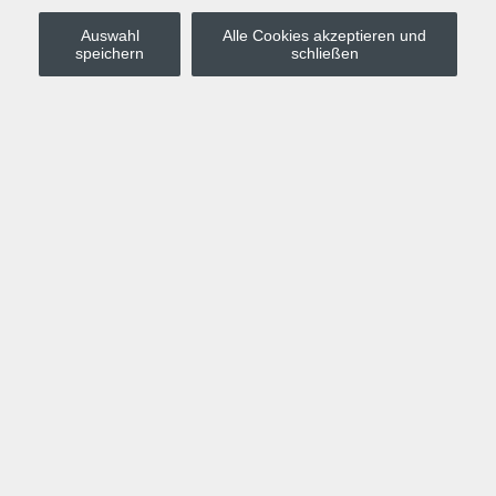
Auswahl
Alle Cookies akzeptieren und
Stadt Leipzig
speichern
schließen
Anmelden
Warenkorb
Merkzettel
Kurskompass
Programm
Politik, Gesellschaft, Umwelt
Computer, Internet, Multimedia