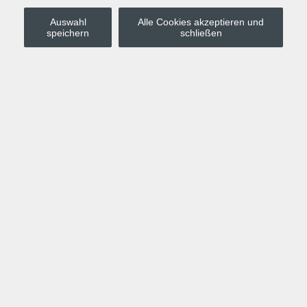
Auswahl
Alle Cookies akzeptieren und
Stadt Leipzig
speichern
schließen
Anmelden
Warenkorb
Merkzettel
Kurskompass
Programm
Politik, Gesellschaft, Umwelt
Computer, Internet, Multimedia