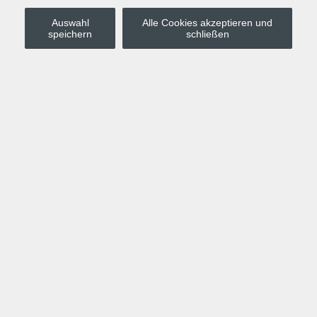
Auswahl
Alle Cookies akzeptieren und
Stadt Leipzig
speichern
schließen
Anmelden
Warenkorb
Merkzettel
Kurskompass
Programm
Politik, Gesellschaft, Umwelt
Computer, Internet, Multimedia