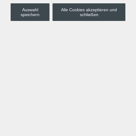
Auswahl
Alle Cookies akzeptieren und
Stadt Leipzig
speichern
schließen
Anmelden
Warenkorb
Merkzettel
Kurskompass
Programm
Politik, Gesellschaft, Umwelt
Computer, Internet, Multimedia