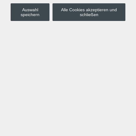
Auswahl
Alle Cookies akzeptieren und
Stadt Leipzig
speichern
schließen
Anmelden
Warenkorb
Merkzettel
Kurskompass
Programm
Politik, Gesellschaft, Umwelt
Computer, Internet, Multimedia