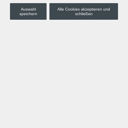
Auswahl
Alle Cookies akzeptieren und
Stadt Leipzig
speichern
schließen
Anmelden
Warenkorb
Merkzettel
Kurskompass
Programm
Politik, Gesellschaft, Umwelt
Computer, Internet, Multimedia