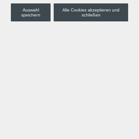
Auswahl
Alle Cookies akzeptieren und
Stadt Leipzig
speichern
schließen
Anmelden
Warenkorb
Merkzettel
Kurskompass
Programm
Politik, Gesellschaft, Umwelt
Computer, Internet, Multimedia