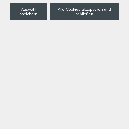
Auswahl
Alle Cookies akzeptieren und
Stadt Leipzig
speichern
schließen
Anmelden
Warenkorb
Merkzettel
Kurskompass
Programm
Politik, Gesellschaft, Umwelt
Computer, Internet, Multimedia