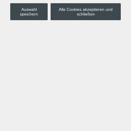
Auswahl
Alle Cookies akzeptieren und
Stadt Leipzig
speichern
schließen
Anmelden
Warenkorb
Merkzettel
Kurskompass
Programm
Politik, Gesellschaft, Umwelt
Computer, Internet, Multimedia