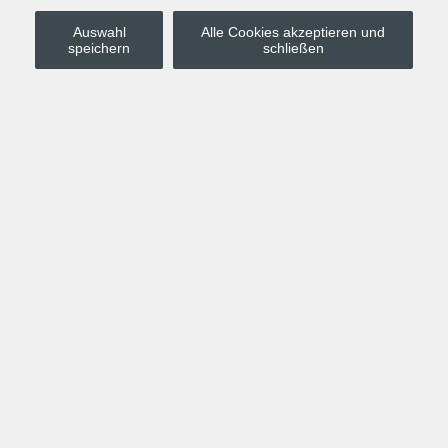
Auswahl
Alle Cookies akzeptieren und
Stadt Leipzig
speichern
schließen
Anmelden
Warenkorb
Merkzettel
Kurskompass
Programm
Politik, Gesellschaft, Umwelt
Computer, Internet, Multimedia