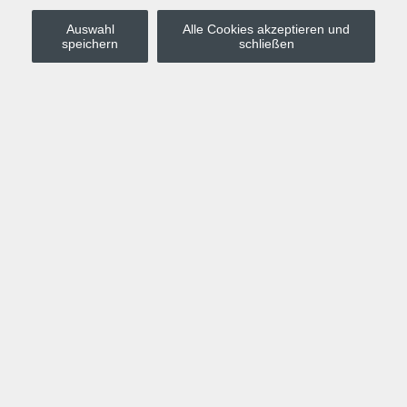
Auswahl
Alle Cookies akzeptieren und
Stadt Leipzig
speichern
schließen
Anmelden
Warenkorb
Merkzettel
Kurskompass
Programm
Politik, Gesellschaft, Umwelt
Computer, Internet, Multimedia