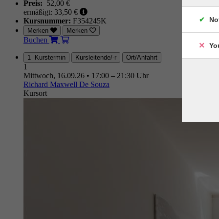
Preis:
52,00 €
ermäßigt: 33,50 €
No
Kursnummer:
F354245K
Merken
Merken
Buchen
Yo
1 Kurstermin
Kursleitende/-r
Ort/Anfahrt
1
Mittwoch, 16.09.26
•
17:00 – 21:30 Uhr
Richard Maxwell De Souza
Kursort