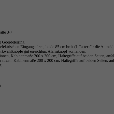
raße 3-7
e Goerdelerring
elektrischen Eingangstüren, beide 85 cm breit (1 Taster für die Anmeldu
rkwahlknöpfe gut erreichbar, Alarmknopf vorhanden.
 innen, Kabinenmaße 200 x 300 cm, Haltegriffe auf beiden Seiten, anf
h außen, Kabinenmaße 200 x 200 cm, Haltegriffe auf beiden Seiten, an
t.
n