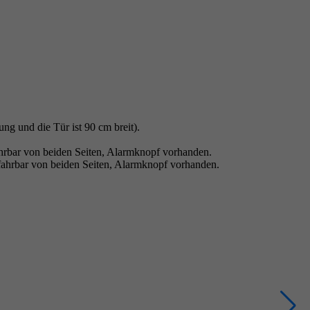
ng und die Tür ist 90 cm breit).
ahrbar von beiden Seiten, Alarmknopf vorhanden.
fahrbar von beiden Seiten, Alarmknopf vorhanden.
S
E