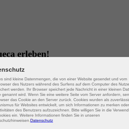
eca erleben!
enschutz
s sind kleine Datenmengen, die von einer Website gesendet und vom
owser des Nutzers während des Surfens auf dem Computer des Nutze
und entdecken Sie ihre Vielfalt und intensiven Aromen! In diesem Kochk
chert werden. Ihr Browser speichert jede Nachricht in einer kleinen Dat
Fischeintopf aus dem Norden Brasiliens, verfeinert mit Kokosmilch, fr
 genannt wird. Wenn Sie eine weitere Seite vom Server anfordern, se
ich sowohl an Anfänger als auch an Fortgeschrittene. Alles, was mitg
owser das Cookie an den Server zurück. Cookies wurden als zuverlässi
bereiteten Speisen und erhalten dabei einen Einblick in die reiche Kul
ismus für Websites entwickelt, um sich Informationen zu merken oder
tivitäten des Benutzers aufzuzeichnen. Bitte willigen Sie in die Verwen
okies ein. Weitere Informationen finden Sie in unseren
schutzhinweisen.
Datenschutz