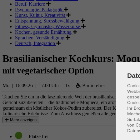
Beruf, Karriere
Psychologie, Pädagogik
Kunst, Kultur, Kreativität
Entspannung, Stressbewältigung
Fitness, Gymnastik, Wasserkurse
Kochen, gesunde Ernährung
Sprachen, Verständigung
Deutsch, Integration
Brasilianischer Kochkurs: Moqu
mit vegetarischer Option
Dat
Mi. | 16.09.26 | 17:00 Uhr | 1x |
Barrierefrei
Cookie
Webbr
Tauchen Sie ein in die faszinierende Welt der brasilianischen Küche 
gespei
Gericht zuzubereiten – die traditionelle Moqueca, ein aromatischer 
Cookie
gemeinsam ein köstlicher Kokos-Pudim zubereitet. Der Kurs richtet s
Ihr Br
kulinarische Erlebnisse. Zum Abschluss genießen alle gemeinsam die zu
Mechan
Surfak
Mehr anzeigen
von Co
Daten