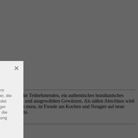
×
rs
urs lernen die Teilnehmenden, ein authentisches brasilianisches
ei, die
ischen Kräutern und ausgewählten Gewürzen. Als süßen Abschluss wird
ndet
ebracht werden muss, ist Freude am Kochen und Neugier auf neue
ger
tur Brasiliens.
 die
dung