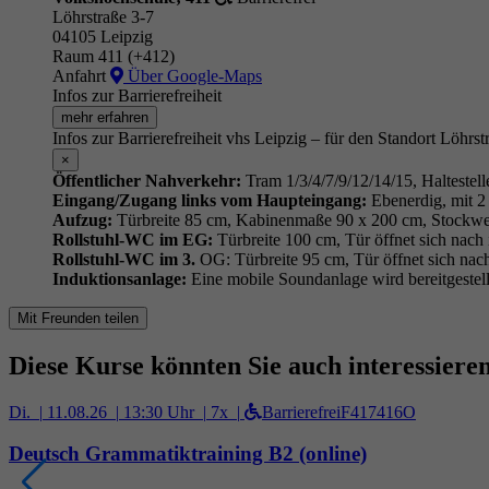
Löhrstraße 3-7
04105 Leipzig
Raum 411 (+412)
Anfahrt
Über Google-Maps
Infos zur Barrierefreiheit
mehr erfahren
Infos zur Barrierefreiheit vhs Leipzig – für den Standort Löhrst
×
Öffentlicher Nahverkehr:
Tram 1/3/4/7/9/12/14/15, Haltestell
Eingang/Zugang links vom Haupteingang:
Ebenerdig, mit 2 
Aufzug:
Türbreite 85 cm, Kabinenmaße 90 x 200 cm, Stockwe
Rollstuhl-WC im EG:
Türbreite 100 cm, Tür öffnet sich nach
Rollstuhl-WC im 3.
OG: Türbreite 95 cm, Tür öffnet sich nac
Induktionsanlage:
Eine mobile Soundanlage wird bereitgestell
Mit Freunden teilen
Diese Kurse könnten Sie auch interessiere
Di. |
11.08.26 |
13:30 Uhr |
7x |
Barrierefrei
F417416O
Deutsch Grammatiktraining B2 (online)