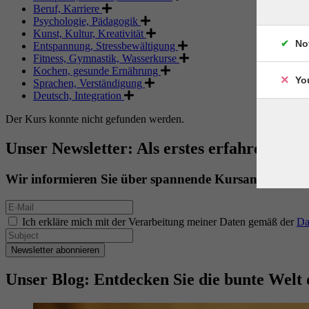
Beruf, Karriere
Psychologie, Pädagogik
Kunst, Kultur, Kreativität
No
Entspannung, Stressbewältigung
Fitness, Gymnastik, Wasserkurse
Kochen, gesunde Ernährung
Yo
Sprachen, Verständigung
Deutsch, Integration
Der Kurs konnte nicht gefunden werden.
Unser Newsletter: Als erstes erfahren. Als 
Wir informieren Sie über spannende Kursangebote.
Ich erkläre mich mit der Verarbeitung meiner Daten gemäß der
Da
Newsletter abonnieren
Unser Blog: Entdecken Sie die bunte Welt 