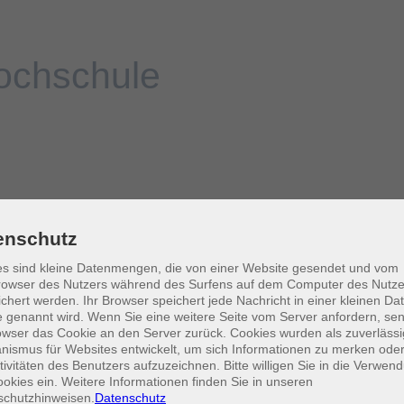
enschutz
s sind kleine Datenmengen, die von einer Website gesendet und vom
owser des Nutzers während des Surfens auf dem Computer des Nutze
chert werden. Ihr Browser speichert jede Nachricht in einer kleinen Dat
 genannt wird. Wenn Sie eine weitere Seite vom Server anfordern, se
owser das Cookie an den Server zurück. Cookies wurden als zuverlässi
ismus für Websites entwickelt, um sich Informationen zu merken oder
tivitäten des Benutzers aufzuzeichnen. Bitte willigen Sie in die Verwen
okies ein. Weitere Informationen finden Sie in unseren
schutzhinweisen.
Datenschutz