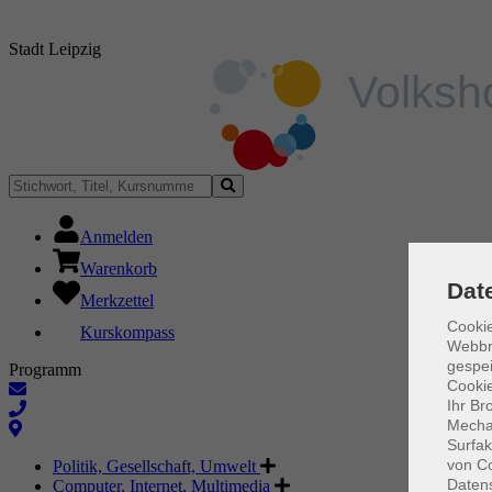
Stadt Leipzig
Anmelden
Warenkorb
Dat
Merkzettel
Cookie
Kurskompass
Webbr
gespei
Programm
Cookie
Ihr Br
Mechan
Surfak
von Co
Politik, Gesellschaft, Umwelt
Daten
Computer, Internet, Multimedia