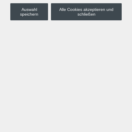
Auswahl
Alle Cookies akzeptieren und
Stadt Leipzig
speichern
schließen
Anmelden
Warenkorb
Merkzettel
Kurskompass
Programm
Politik, Gesellschaft, Umwelt
Computer, Internet, Multimedia