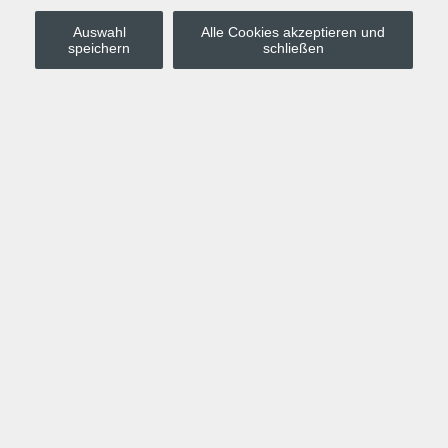
Auswahl
Alle Cookies akzeptieren und
Stadt Leipzig
speichern
schließen
Anmelden
Warenkorb
Merkzettel
Kurskompass
Programm
Politik, Gesellschaft, Umwelt
Computer, Internet, Multimedia