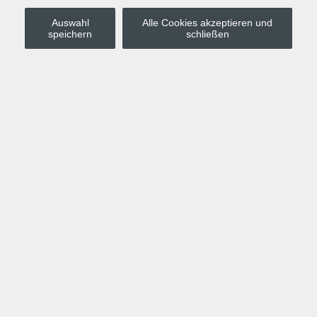
Auswahl
Alle Cookies akzeptieren und
Stadt Leipzig
speichern
schließen
Anmelden
Warenkorb
Merkzettel
Kurskompass
Programm
Politik, Gesellschaft, Umwelt
Computer, Internet, Multimedia