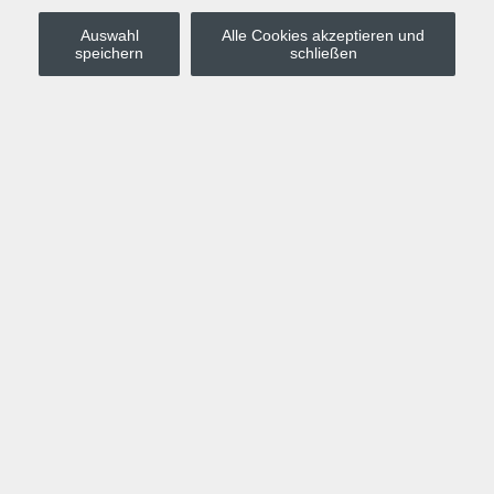
Auswahl
Alle Cookies akzeptieren und
Stadt Leipzig
speichern
schließen
Anmelden
Warenkorb
Merkzettel
Kurskompass
Programm
Politik, Gesellschaft, Umwelt
Computer, Internet, Multimedia