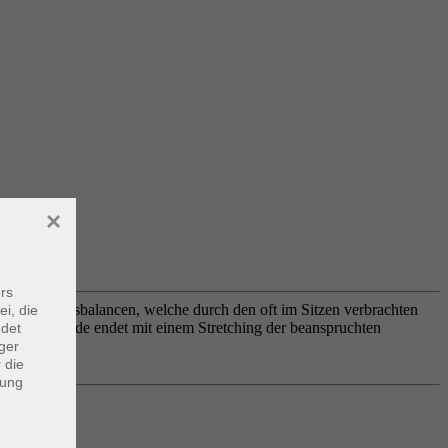
×
rs
skulärer Dysbalancen, welche durch den oft im Sitzen verbrachten
ei, die
e. Die Stunde endet mit einem Stretching der beanspruchten
ndet
ger
 die
dung