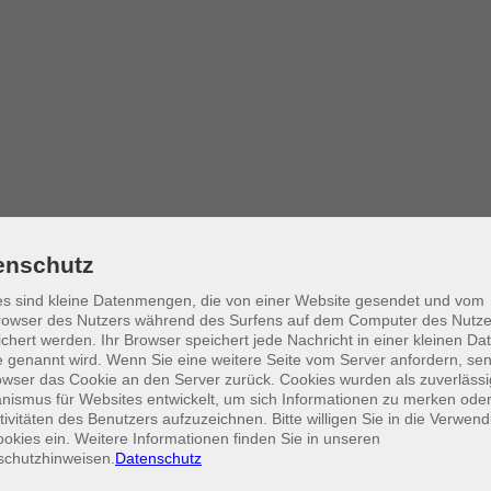
heit
enschutz
s sind kleine Datenmengen, die von einer Website gesendet und vom
owser des Nutzers während des Surfens auf dem Computer des Nutze
rpertraining zur Verbesserung der Körperhaltung und zum Ausgleich mu
chert werden. Ihr Browser speichert jede Nachricht in einer kleinen Dat
serung der Koordination sowie für die Gesunderhaltung der Wirbelsäul
 genannt wird. Wenn Sie eine weitere Seite vom Server anfordern, se
owser das Cookie an den Server zurück. Cookies wurden als zuverlässi
ismus für Websites entwickelt, um sich Informationen zu merken oder
tivitäten des Benutzers aufzuzeichnen. Bitte willigen Sie in die Verwen
okies ein. Weitere Informationen finden Sie in unseren
schutzhinweisen.
Datenschutz