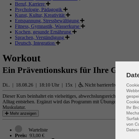
Beruf, Karriere
Psychologie, Pädagogik
Kunst, Kultur, Kreativität
Entspannung, Stressbewältigung
Fitness, Gymnastik, Wasserkurse
Kochen, gesunde Ernährung
Sprachen, Verständigung
Deutsch, Integration
Workout
Ein Präventionskurs für Ihre Gesund
Dat
Di.. | 18.08.26 | 18:10 Uhr | 15x |
Nicht barrierefrei
Cookie
Webbr
Dieser Kurs beinhaltet ein vielseitiges, abwechslungsreiches Ganzkö
gespei
Alltag entstehen. Ergänzt wird das Programm mit Übungen zur Verbes
Cookie
Muskulatur.
Ihr Br
Mechan
Mehr anzeigen
Surfak
von Co
Daten
Preis:
93,00 €