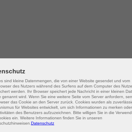
enschutz
s sind kleine Datenmengen, die von einer Website gesendet und vom
em auf der Matte die Muskeln zu stärken und zu formen sowie die Hal
owser des Nutzers während des Surfens auf dem Computer des Nutze
ermittelt, das auch im Alltag angewendet werden kann. Die Pilatesüb
chert werden. Ihr Browser speichert jede Nachricht in einer kleinen Dat
essabbau unterstützt. Dieser Kurs ist sowohl für Anfangende, Wiedereins
 genannt wird. Wenn Sie eine weitere Seite vom Server anfordern, se
owser das Cookie an den Server zurück. Cookies wurden als zuverlässi
ismus für Websites entwickelt, um sich Informationen zu merken oder
tivitäten des Benutzers aufzuzeichnen. Bitte willigen Sie in die Verwen
okies ein. Weitere Informationen finden Sie in unseren
schutzhinweisen.
Datenschutz