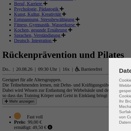
Beruf, Karriere
Psychologie, Pädagogik
Kunst, Kultur, Kreativität
Entspannung, Stressbewältigung
Fitness, Gymnastik, Wasserkurse
Kochen, gesunde Ernährung
Sprachen, Verständigung
Deutsch, Integration
Rückenprävention und Pilates
Do.. | 20.08.26 | 09:30 Uhr | 16x |
Barrierefrei
Dat
Geeignet für alle Altersgruppen.
Cookie
Die Teilnehmenden lernen, mit Dehn- und Kräftigungsübungen vor all
Webbr
Dabei wird Wissen zur Entlastung der Wirbelsäule und des Rückens v
gespei
so dass das Training Körper und Geist in Einklang bringt und den Str
Cookie
Ihr Br
Mehr anzeigen
Mechan
Surfak
von Co
Preis:
99,00 €
Daten
ermäßigt: 49,50 €