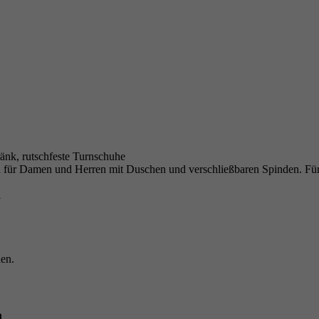
änk, rutschfeste Turnschuhe
n für Damen und Herren mit Duschen und verschließbaren Spinden. Für 
i
den.
n