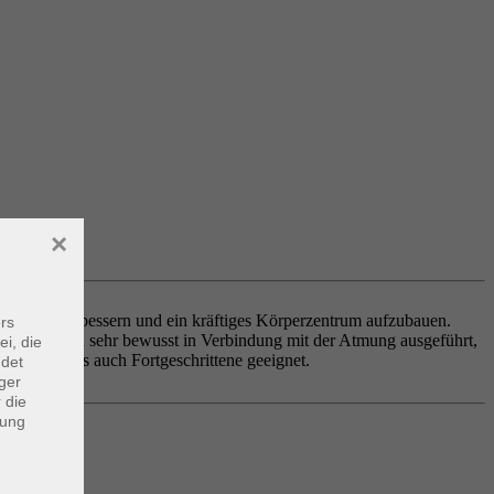
×
tung zu verbessern und ein kräftiges Körperzentrum aufzubauen.
rs
ungen werden sehr bewusst in Verbindung mit der Atmung ausgeführt,
ei, die
teigende als auch Fortgeschrittene geeignet.
ndet
ger
 die
dung