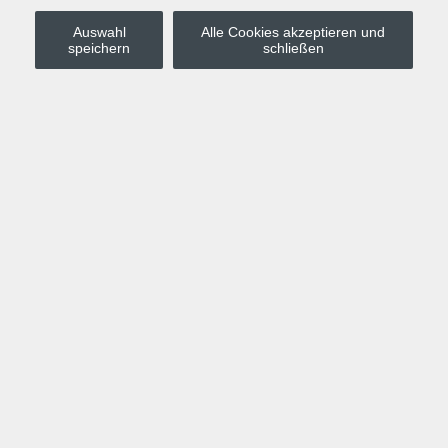
Auswahl
Alle Cookies akzeptieren und
Stadt Leipzig
speichern
schließen
Anmelden
Warenkorb
Merkzettel
Kurskompass
Programm
Politik, Gesellschaft, Umwelt
Computer, Internet, Multimedia