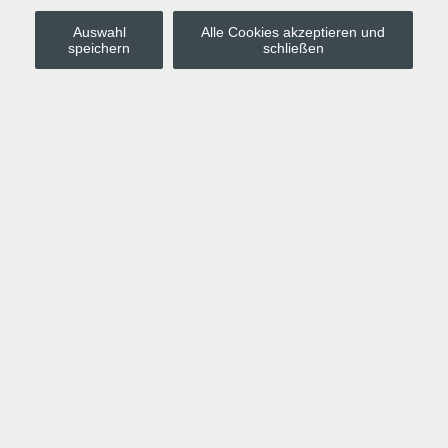
Auswahl
Alle Cookies akzeptieren und
Stadt Leipzig
speichern
schließen
Anmelden
Warenkorb
Merkzettel
Kurskompass
Programm
Politik, Gesellschaft, Umwelt
Computer, Internet, Multimedia