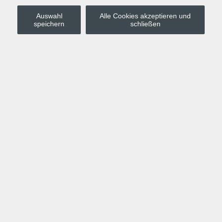
Auswahl
Alle Cookies akzeptieren und
Stadt Leipzig
speichern
schließen
Anmelden
Warenkorb
Merkzettel
Kurskompass
Programm
Politik, Gesellschaft, Umwelt
Computer, Internet, Multimedia