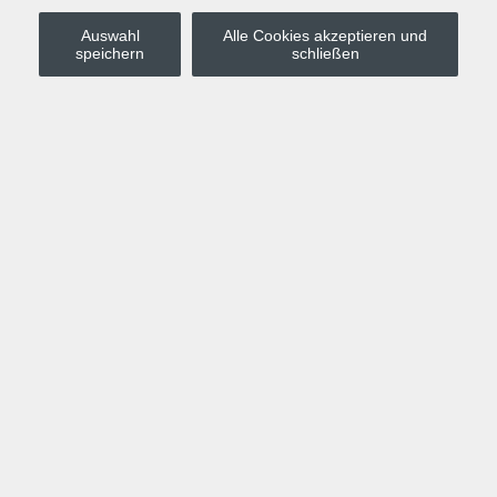
Auswahl
Alle Cookies akzeptieren und
Stadt Leipzig
speichern
schließen
Anmelden
Warenkorb
Merkzettel
Kurskompass
Programm
Politik, Gesellschaft, Umwelt
Computer, Internet, Multimedia