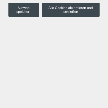
Auswahl
Alle Cookies akzeptieren und
Stadt Leipzig
speichern
schließen
Anmelden
Warenkorb
Merkzettel
Kurskompass
Programm
Politik, Gesellschaft, Umwelt
Computer, Internet, Multimedia