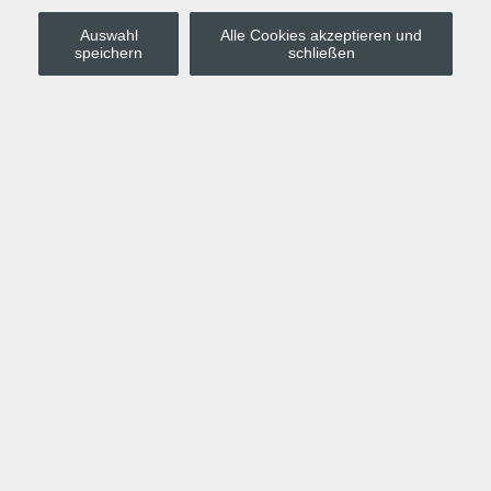
Auswahl
Alle Cookies akzeptieren und
Stadt Leipzig
speichern
schließen
Anmelden
Warenkorb
Merkzettel
Kurskompass
Programm
Politik, Gesellschaft, Umwelt
Computer, Internet, Multimedia