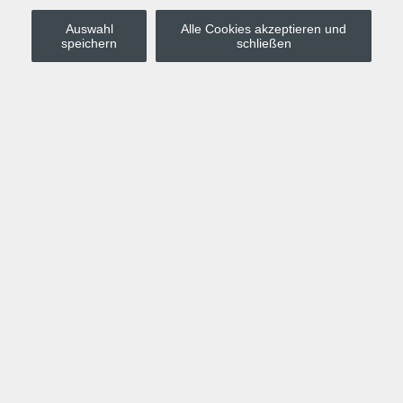
Auswahl
Alle Cookies akzeptieren und
Stadt Leipzig
speichern
schließen
Anmelden
Warenkorb
Merkzettel
Kurskompass
Programm
Politik, Gesellschaft, Umwelt
Computer, Internet, Multimedia