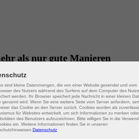
ehr als nur gute Manieren
enschutz
“ Dabei gehören Bitten und Danken zu unserem menschlichen Miteinan
s sind kleine Datenmengen, die von einer Website gesendet und vom
s wahr.
owser des Nutzers während des Surfens auf dem Computer des Nutze
s Wort, Gesundheit, ein Dach über dem Kopf – vieles ist nicht selbst
chert werden. Ihr Browser speichert jede Nachricht in einer kleinen Dat
 genannt wird. Wenn Sie eine weitere Seite vom Server anfordern, se
osters, lädt ein, wieder öfter innezuhalten und bewusst „Danke“ zu sa
owser das Cookie an den Server zurück. Cookies wurden als zuverlässi
ismus für Websites entwickelt, um sich Informationen zu merken oder
tivitäten des Benutzers aufzuzeichnen. Bitte willigen Sie in die Verwen
okies ein. Weitere Informationen finden Sie in unseren
schutzhinweisen.
Datenschutz