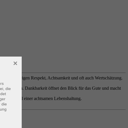
×
der. Sie zeigen Respekt, Achtsamkeit und oft auch Wertschätzung.
rs
verständlich. Dankbarkeit öffnet den Blick für das Gute und macht
ei, die
ndet
gen – als Teil einer achtsamen Lebenshaltung.
ger
 die
dung