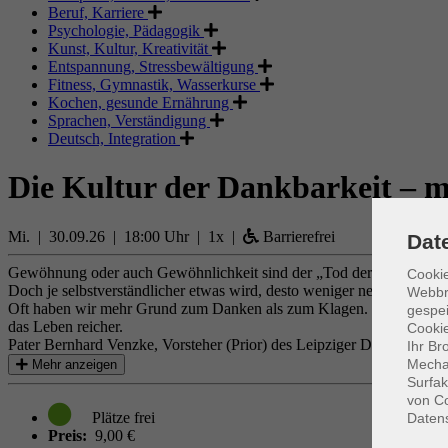
Beruf, Karriere
Psychologie, Pädagogik
Kunst, Kultur, Kreativität
Entspannung, Stressbewältigung
Fitness, Gymnastik, Wasserkurse
Kochen, gesunde Ernährung
Sprachen, Verständigung
Deutsch, Integration
Die Kultur der Dankbarkeit – m
Mi. | 30.09.26 | 18:00 Uhr | 1x |
Barrierefrei
Dat
Gewöhnung oder auch Gewöhnlichkeit sind der „Tod der Dankbarkeit
Cookie
Doch je selbstverständlicher etwas wird, desto weniger nehmen wir e
Webbr
Oft haben wir mehr Grund zum Danken als zum Klagen. Ein freundliche
gespei
das Leben reicher.
Cookie
Pater Bernhard Venzke, Vorsteher (Prior) des Leipziger Dominikanerkl
Ihr Br
Mechan
Mehr anzeigen
Surfak
von Co
Daten
Preis:
9,00 €