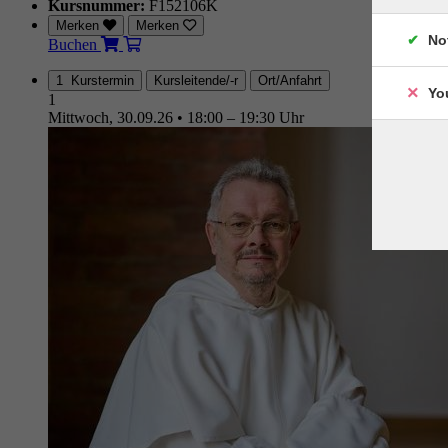
Kursnummer:
F152106K
Merken
Merken
No
Buchen
1 Kurstermin
Kursleitende/-r
Ort/Anfahrt
Yo
1
Mittwoch, 30.09.26
•
18:00 – 19:30 Uhr